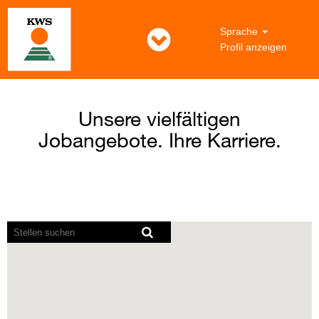
Sprache
Profil anzeigen
Unsere vielfältigen
Jobangebote. Ihre Karriere.
Bildschirmausleseprogramme
können
die
folgende
durchsuchbare
Karte
nicht