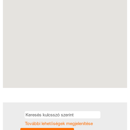
következő
kereshető
térképet.
További lehetőségek megjelenítése