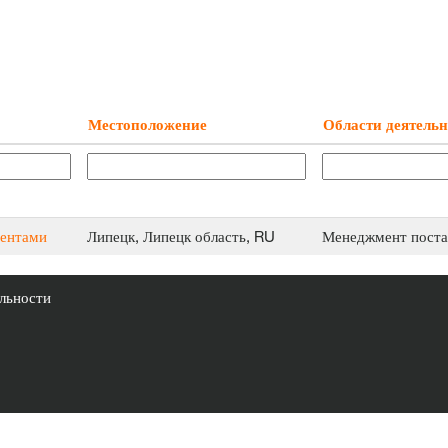
Местоположение
Области деятель
иентами
Липецк, Липецк область, RU
Менеджмент поста
льности