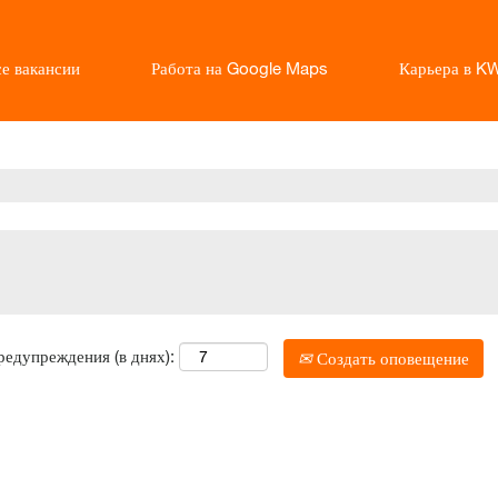
е вакансии
Работа на Google Maps
Карьера в K
едупреждения (в днях):
Создать оповещение