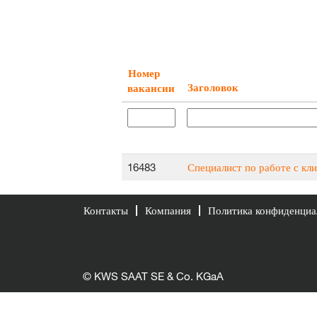
Номер
Заголовок
вакансии
16483
Специалист по работе с кл
Контакты
Компания
Политика конфиденциа
© KWS SAAT SE & Co. KGaA