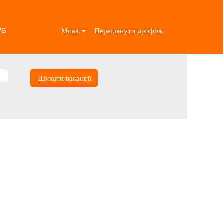
WS
Мова
Переглянути профіль