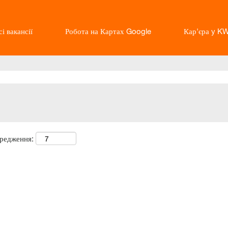
і вакансії
Робота на Картах Google
Кар'єра y K
ередження: