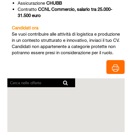
Assicurazione
CHUBB
Contratto
CCNL Commercio, salario tra 25.000-
31.500 euro
Candidati ora
Se vuoi contribuire alle attività di logistica e produzione
in un contesto strutturato e innovativo, inviaci il tuo CV.
Candidati non appartenente a categorie protette non
potranno essere presi in considerazione per il ruolo.
I
lettori
schermo
non
sono
in
grado
di
leggere