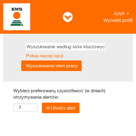
Język
Wyświetl profil
Pokaż więcej opcji
Wybierz preferowaną częstotliwość (w dniach)
otrzymywania alertów:
Utwórz alert