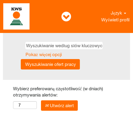
Język
Wyświetl profil
Pokaż więcej opcji
Wybierz preferowaną częstotliwość (w dniach)
otrzymywania alertów:
Utwórz alert