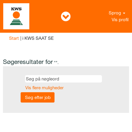
Sprog
Vis profil
(aktuel
Start
|
i KWS SAAT SE
side)
Søgeresultater for
"".
Vis flere muligheder