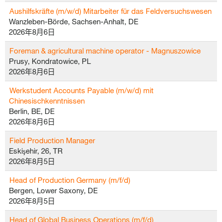
Aushilfskräfte (m/w/d) Mitarbeiter für das Feldversuchswesen
Wanzleben-Börde, Sachsen-Anhalt, DE
2026年8月6日
Foreman & agricultural machine operator - Magnuszowice
Prusy, Kondratowice, PL
2026年8月6日
Werkstudent Accounts Payable (m/w/d) mit
Chinesischkenntnissen
Berlin, BE, DE
2026年8月6日
Field Production Manager
Eskişehir, 26, TR
2026年8月5日
Head of Production Germany (m/f/d)
Bergen, Lower Saxony, DE
2026年8月5日
Head of Global Business Operations (m/f/d)