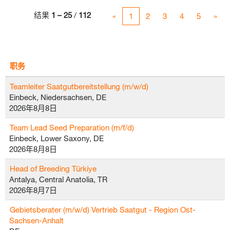
结果
1 – 25
/
112
«
1
2
3
4
5
»
职务
Teamleiter Saatgutbereitstellung (m/w/d)
Einbeck, Niedersachsen, DE
2026年8月8日
Team Lead Seed Preparation (m/f/d)
Einbeck, Lower Saxony, DE
2026年8月8日
Head of Breeding Türkiye
Antalya, Central Anatolia, TR
2026年8月7日
Gebietsberater (m/w/d) Vertrieb Saatgut - Region Ost-
Sachsen-Anhalt