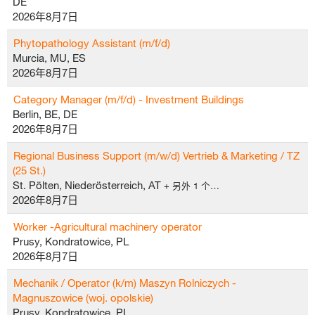
DE
2026年8月7日
Phytopathology Assistant (m/f/d)
Murcia, MU, ES
2026年8月7日
Category Manager (m/f/d) - Investment Buildings
Berlin, BE, DE
2026年8月7日
Regional Business Support (m/w/d) Vertrieb & Marketing / TZ
(25 St.)
St. Pölten, Niederösterreich, AT
+ 另外 1 个…
2026年8月7日
Worker -Agricultural machinery operator
Prusy, Kondratowice, PL
2026年8月7日
Mechanik / Operator (k/m) Maszyn Rolniczych -
Magnuszowice (woj. opolskie)
Prusy, Kondratowice, PL