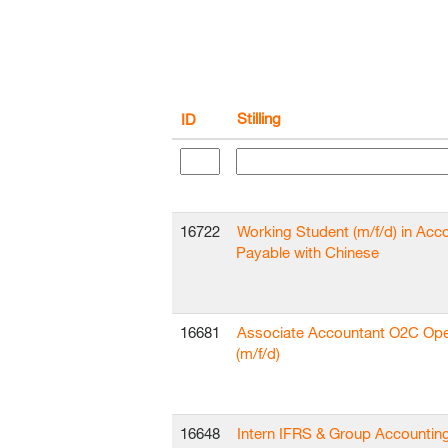
Stilling
ID
16722
Working Student (m/f/d) in Acc
Payable with Chinese
16681
Associate Accountant O2C Ope
(m/f/d)
16648
Intern IFRS & Group Accountin