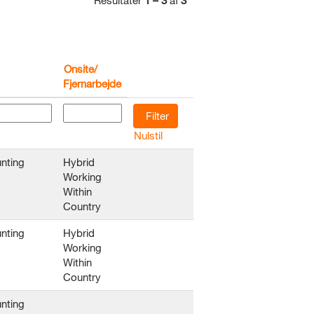
Resultater
1 – 3
af
3
Onsite/
Fjernarbejde
Nulstil
nting
Hybrid
Working
Within
Country
nting
Hybrid
Working
Within
Country
nting