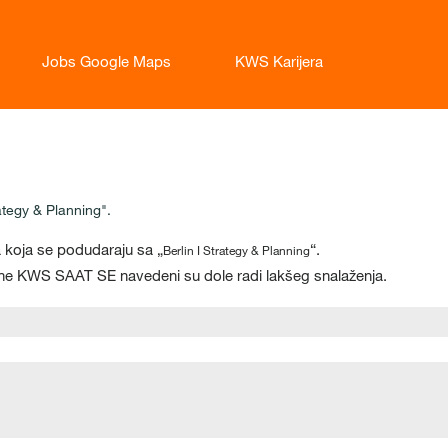
Jobs Google Maps
KWS Karijera
enutna
anica)
ategy & Planning".
 koja se podudaraju sa „
“.
Berlin I Strategy & Planning
rane KWS SAAT SE navedeni su dole radi lakšeg snalaženja.