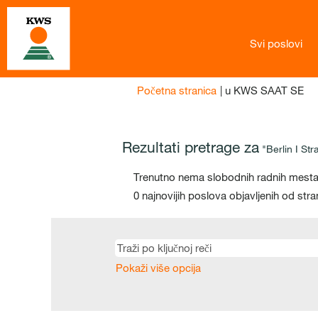
Svi poslovi
(tr
Početna stranica
|
u KWS SAAT SE
str
Rezultati pretrage za
"Berlin I Str
Trenutno nema slobodnih radnih mesta
0 najnovijih poslova objavljenih od st
Pokaži više opcija