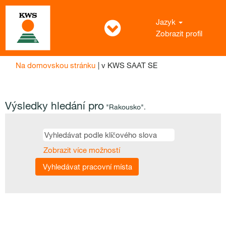
Jazyk
Zobrazit profil
(aktuální
Na domovskou stránku
|
v KWS SAAT SE
strana)
Výsledky hledání pro
"Rakousko".
Zobrazit více možností