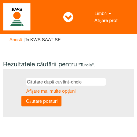
Limbă
Afișare profil
(pagina
Acasă
|
în KWS SAAT SE
curentă)
Rezultatele căutării pentru
"Turcia".
Afișare mai multe opțiuni