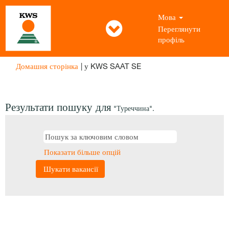
Мова
Переглянути
профіль
(поточна
Домашня сторінка
|
у KWS SAAT SE
сторінка)
Результати пошуку для
"Туреччина".
Показати більше опцій