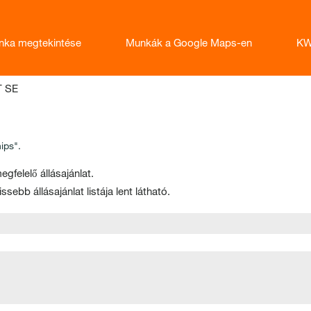
nka megtekintése
Munkák a Google Maps-en
KW
(aktuális
T SE
oldal)
ips".
egfelelő állásajánlat.
sebb állásajánlat listája lent látható.