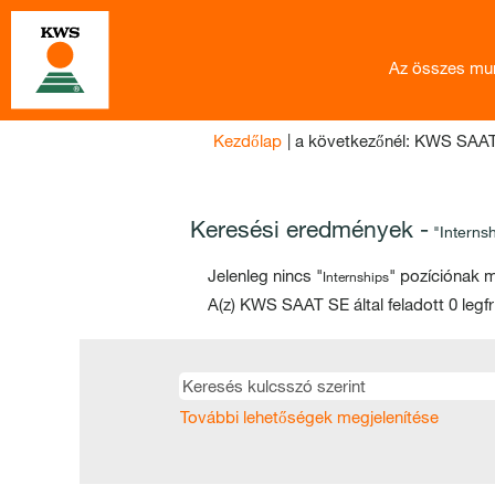
Az összes mu
Kezdőlap
|
a következőnél: KWS SAA
Keresési eredmények -
"Internsh
Jelenleg nincs "
" pozíciónak m
Internships
A(z) KWS SAAT SE által feladott 0 legfris
További lehetőségek megjelenítése