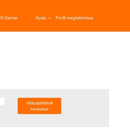
S Karrier
Nyelv
Profil megtekintése