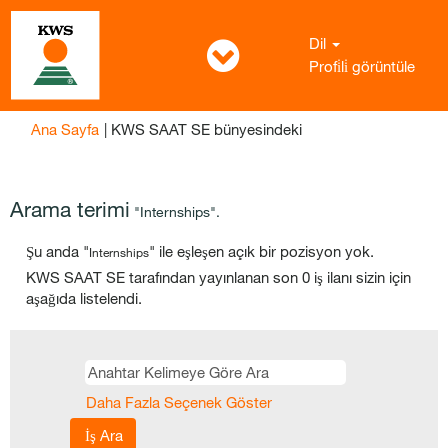
Dil
Profi̇li̇ görüntüle
(mevcut
Ana Sayfa
|
KWS SAAT SE bünyesindeki
sayfa)
Arama terimi
"Internships".
Şu anda "
" ile eşleşen açık bir pozisyon yok.
Internships
KWS SAAT SE tarafından yayınlanan son 0 iş ilanı sizin için
aşağıda listelendi.
Daha Fazla Seçenek Göster