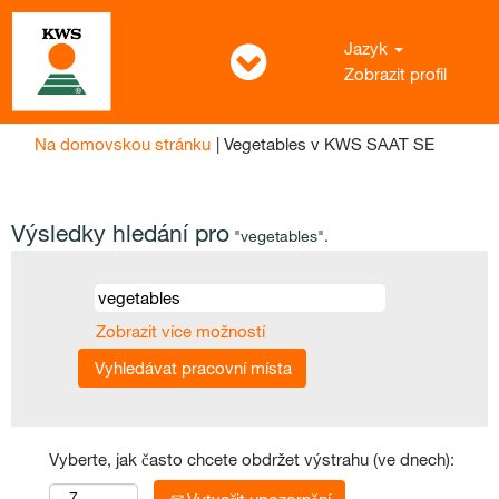
Jazyk
Zobrazit profil
(aktuální
Na domovskou stránku
|
Vegetables v KWS SAAT SE
strana)
Výsledky hledání pro
"vegetables".
Zobrazit více možností
Vyberte, jak často chcete obdržet výstrahu (ve dnech):