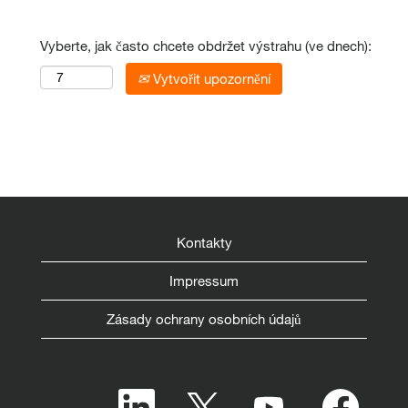
Vyberte, jak často chcete obdržet výstrahu (ve dnech):
Vytvořit upozornění
Kontakty
Impressum
Zásady ochrany osobních údajů
O
O
O
O
t
t
t