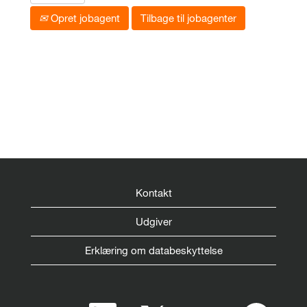
Opret jobagent
Tilbage til jobagenter
Kontakt
Udgiver
Erklæring om databeskyttelse
Å
Å
Å