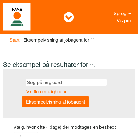
Sprog
Vis profil
(aktuel
Start
|
Eksempelvisning af jobagent for ""
side)
Se eksempel på resultater for
"".
Vis flere muligheder
Vælg, hvor ofte (i dage) der modtages en besked: