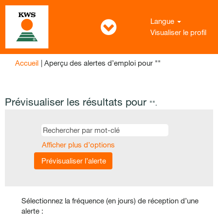
Langue
Visualiser le profil
(page
Accueil
|
Aperçu des alertes d’emploi pour ""
actuelle)
Prévisualiser les résultats pour
"".
Afficher plus d’options
Sélectionnez la fréquence (en jours) de réception d’une
alerte :