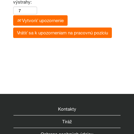
výstrahy:
Vytvoriť upozornenie
Vrátiť sa k upozorneniam na pracovnú pozíciu
Kontakty
Tiráž