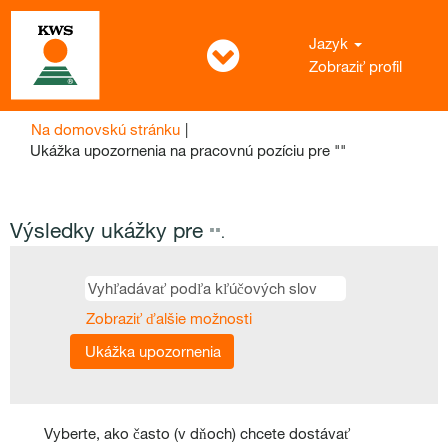
Jazyk
Zobraziť profil
Na domovskú stránku
|
(aktuálna
Ukážka upozornenia na pracovnú pozíciu pre ""
stránka)
Výsledky ukážky pre
"".
Zobraziť ďalšie možnosti
Vyberte, ako často (v dňoch) chcete dostávať