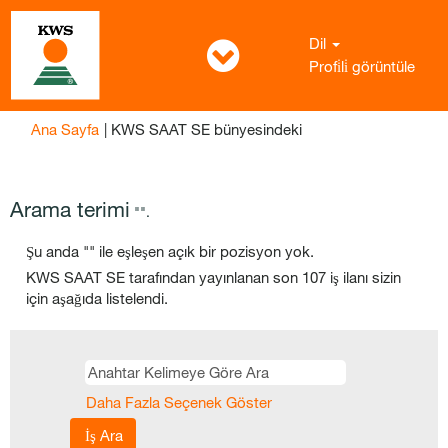
Dil
Profi̇li̇ görüntüle
(mevcut
Ana Sayfa
|
KWS SAAT SE bünyesindeki
sayfa)
Arama terimi
"".
Şu anda "
" ile eşleşen açık bir pozisyon yok.
KWS SAAT SE tarafından yayınlanan son 107 iş ilanı sizin
için aşağıda listelendi.
Daha Fazla Seçenek Göster