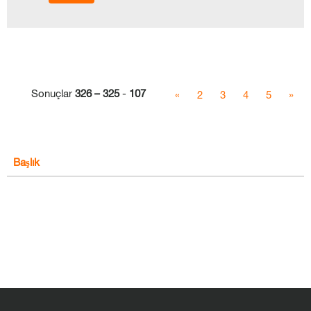
Sonuçlar
326 – 325
-
107
«
2
3
4
5
»
Başlık