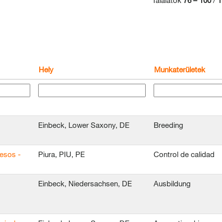
Találatok
76 – 100
/
1
Hely
Munkaterületek
Einbeck, Lower Saxony, DE
Breeding
esos -
Piura, PIU, PE
Control de calidad
Einbeck, Niedersachsen, DE
Ausbildung