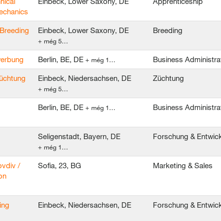
nical
Einbeck, Lower Saxony, DE
Apprenticeship
mechanics
 Breeding
Einbeck, Lower Saxony, DE
Breeding
+ még 5…
ewerbung
Berlin, BE, DE
Business Administra
+ még 1…
züchtung
Einbeck, Niedersachsen, DE
Züchtung
+ még 5…
Berlin, BE, DE
Business Administra
+ még 1…
Seligenstadt, Bayern, DE
Forschung & Entwic
+ még 1…
ovdiv /
Sofia, 23, BG
Marketing & Sales
on
ing
Einbeck, Niedersachsen, DE
Forschung & Entwic