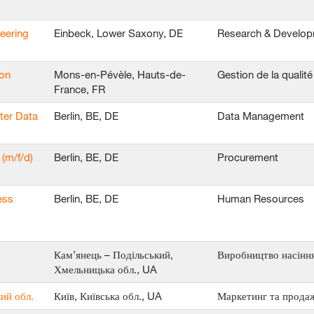
neering
Einbeck, Lower Saxony, DE
Research & Develo
ion
Mons-en-Pévèle, Hauts-de-
Gestion de la qualité
France, FR
ter Data
Berlin, BE, DE
Data Management
(m/f/d)
Berlin, BE, DE
Procurement
ess
Berlin, BE, DE
Human Resources
Кам’янець – Подільський,
Виробництво насінн
Хмельницька обл., UA
ий обл.
Київ, Київська обл., UA
Маркетинг та прода