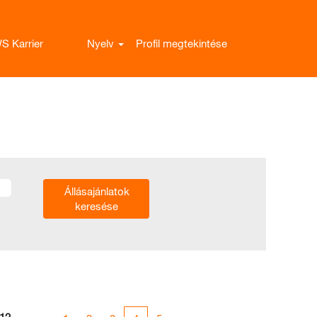
S Karrier
Nyelv
Profil megtekintése