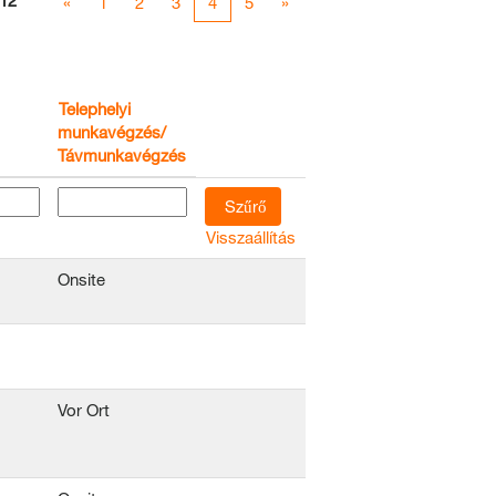
12
«
1
2
3
4
5
»
Telephelyi
munkavégzés/
Távmunkavégzés
Visszaállítás
Onsite
Vor Ort