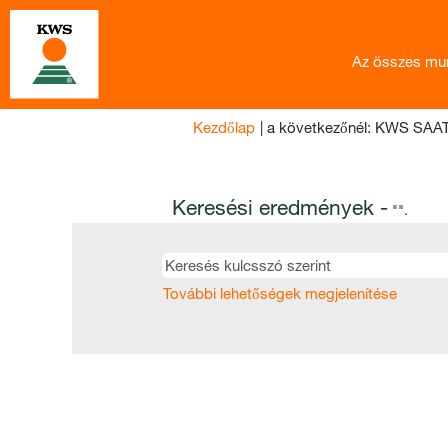
Az összes mu
Kezdőlap
|
a következőnél: KWS SAA
Keresési eredmények -
"".
További lehetőségek megjelenítése