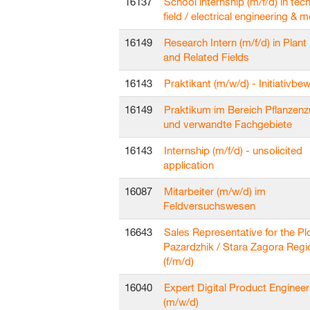
16137
School internship (m/f/d) in tech
field / electrical engineering & 
16149
Research Intern (m/f/d) in Plant
and Related Fields
16143
Praktikant (m/w/d) - Initiativb
16149
Praktikum im Bereich Pflanzen
und verwandte Fachgebiete
16143
Internship (m/f/d) - unsolicited
application
16087
Mitarbeiter (m/w/d) im
Feldversuchswesen
16643
Sales Representative for the Pl
Pazardzhik / Stara Zagora Regi
(f/m/d)
16040
Expert Digital Product Engineer
(m/w/d)