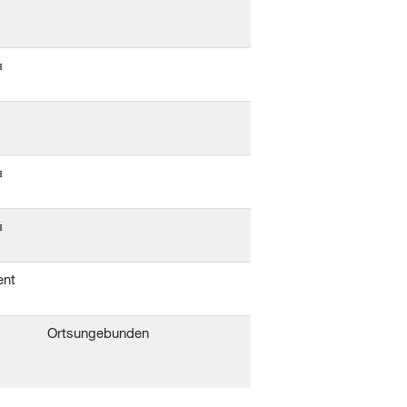
я
я
я
ent
b
Ortsungebunden