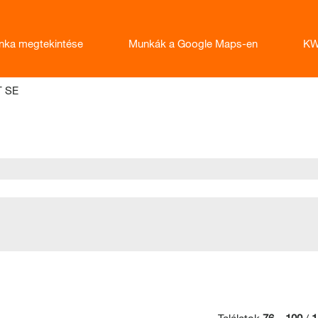
nka megtekintése
Munkák a Google Maps-en
KW
(aktuális
T SE
oldal)