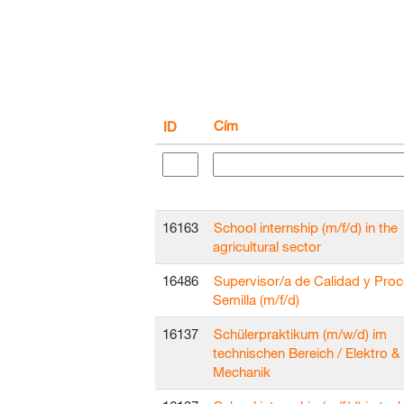
Cím
ID
16163
School internship (m/f/d) in the
agricultural sector
16486
Supervisor/a de Calidad y Proc
Semilla (m/f/d)
16137
Schülerpraktikum (m/w/d) im
technischen Bereich / Elektro &
Mechanik