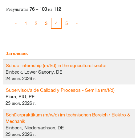
Результаты
76 – 100
из
112
«
1
2
3
4
5
»
Заголовок
School internship (m/f/d) in the agricultural sector
Einbeck, Lower Saxony, DE
24 июл. 2026 г.
Supervisor/a de Calidad y Procesos - Semilla (m/f/d)
Piura, PIU, PE
23 июл. 2026 г.
Schülerpraktikum (m/w/d) im technischen Bereich / Elektro &
Mechanik
Einbeck, Niedersachsen, DE
23 июл. 2026 г.