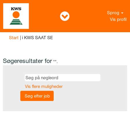
Sprog
Vis profil
(aktuel
Start
|
i KWS SAAT SE
side)
Søgeresultater for
"".
Vis flere muligheder