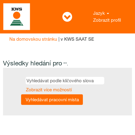
Jazyk
Zobrazit profil
(aktuální
Na domovskou stránku
|
v KWS SAAT SE
strana)
Výsledky hledání pro
"".
Zobrazit více možností