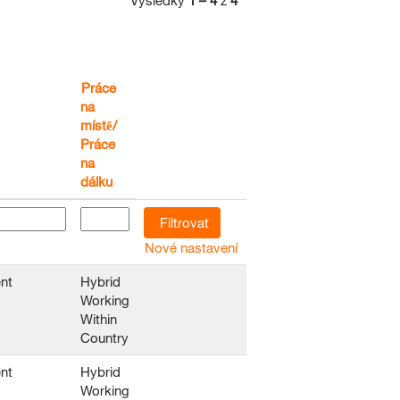
Výsledky
1 – 4
z
4
Práce
na
místě/
Práce
na
dálku
Nové nastavení
nt
Hybrid
Working
Within
Country
nt
Hybrid
Working