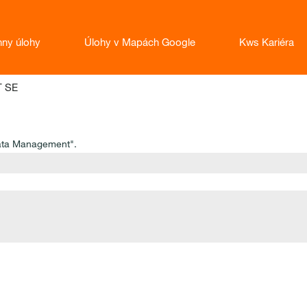
hny úlohy
Úlohy v Mapách Google
Kws Kariéra
(aktuální
T SE
strana)
ata Management".