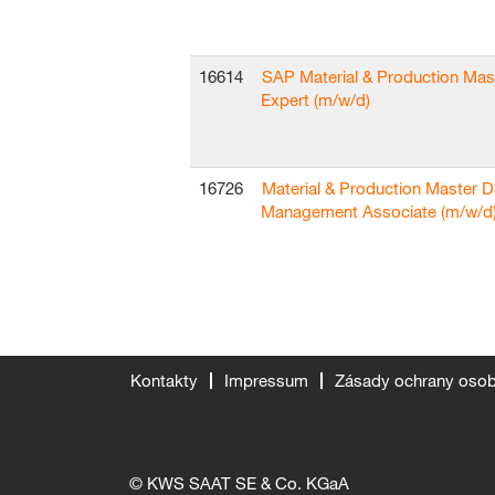
16614
SAP Material & Production Mas
Expert (m/w/d)
16726
Material & Production Master D
Management Associate (m/w/d
Kontakty
Impressum
Zásady ochrany osob
© KWS SAAT SE & Co. KGaA