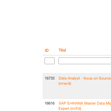
Titul
ID
16733
Data Analyst - focus on Sourc
(m/w/d)
16616
SAP S/4HANA Master Data Mig
Expert (m/f/d)