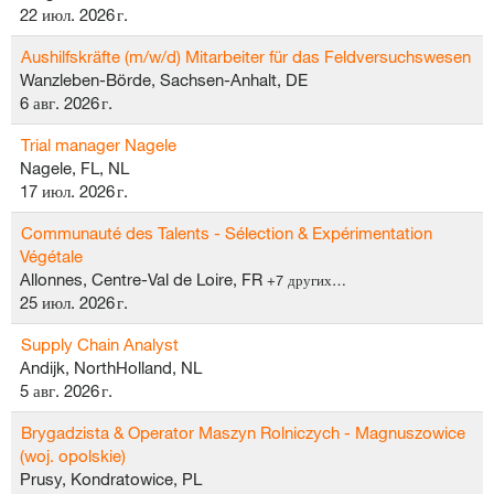
22 июл. 2026 г.
Aushilfskräfte (m/w/d) Mitarbeiter für das Feldversuchswesen
Wanzleben-Börde, Sachsen-Anhalt, DE
6 авг. 2026 г.
Trial manager Nagele
Nagele, FL, NL
17 июл. 2026 г.
Communauté des Talents - Sélection & Expérimentation
Végétale
Allonnes, Centre-Val de Loire, FR
+7 других…
25 июл. 2026 г.
Supply Chain Analyst
Andijk, NorthHolland, NL
5 авг. 2026 г.
Brygadzista & Operator Maszyn Rolniczych - Magnuszowice
(woj. opolskie)
Prusy, Kondratowice, PL