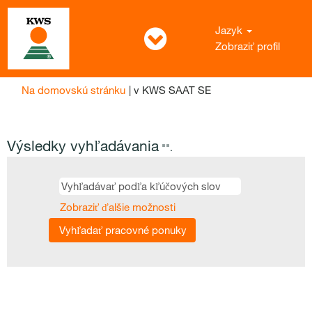
Jazyk
Zobraziť profil
(aktuálna
Na domovskú stránku
|
v KWS SAAT SE
stránka)
Výsledky vyhľadávania
"".
Zobraziť ďalšie možnosti