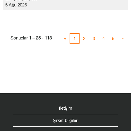
5 Ağu 2026
Sonuçlar
1 – 25
-
113
«
1
2
3
4
5
»
İletişim
Şirket bilgileri