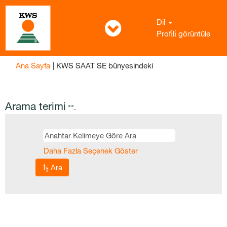
Dil
Profi̇li̇ görüntüle
(mevcut
Ana Sayfa
|
KWS SAAT SE bünyesindeki
sayfa)
Arama terimi
"".
Daha Fazla Seçenek Göster