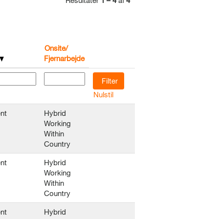
Resultater
1 – 4
af
4
Onsite/
Fjernarbejde
Nulstil
nt
Hybrid
Working
Within
Country
nt
Hybrid
Working
Within
Country
nt
Hybrid