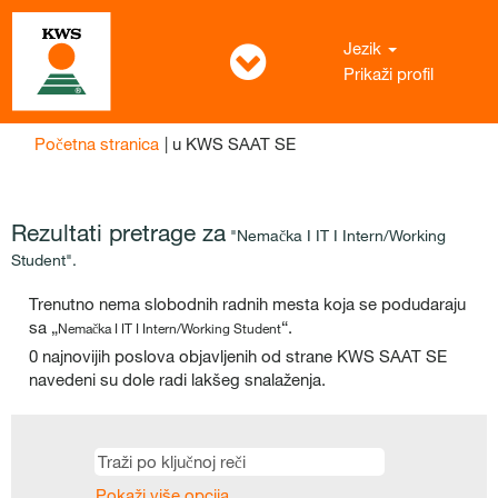
Jezik
Prikaži profil
(trenutna
Početna stranica
|
u KWS SAAT SE
stranica)
Rezultati pretrage za
"Nemačka I IT I Intern/Working
Student".
Trenutno nema slobodnih radnih mesta koja se podudaraju
sa „
“.
Nemačka I IT I Intern/Working Student
0 najnovijih poslova objavljenih od strane KWS SAAT SE
navedeni su dole radi lakšeg snalaženja.
Pokaži više opcija