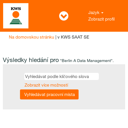
Jazyk
Zobrazit profil
(aktuální
Na domovskou stránku
|
v KWS SAAT SE
strana)
Výsledky hledání pro
"Berlin A Data Management".
Zobrazit více možností