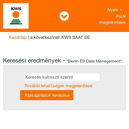
Nyelv
Profil
megtekintése
(aktuális
Kezdőlap
|
a következőnél: KWS SAAT SE
oldal)
Keresési eredmények -
"Berlin ÉS Data Management".
További lehetőségek megjelenítése