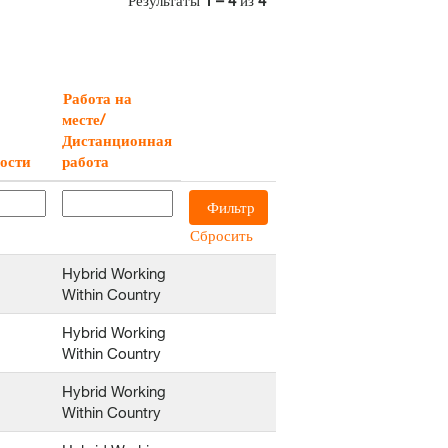
Результаты
1 – 4
из
4
Работа на
месте/
Дистанционная
ости
работа
Сбросить
Hybrid Working
Within Country
Hybrid Working
Within Country
Hybrid Working
Within Country