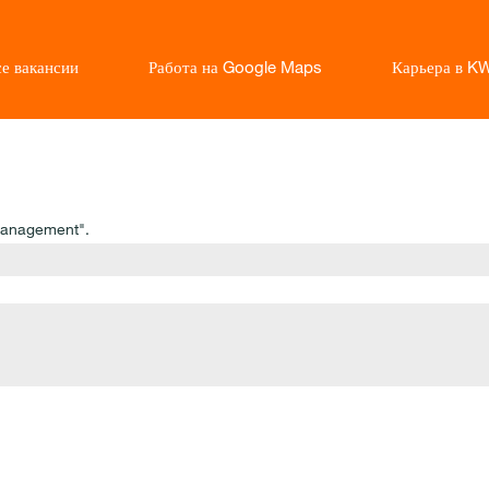
е вакансии
Работа на Google Maps
Карьера в K
(текущая
страница)
Management".