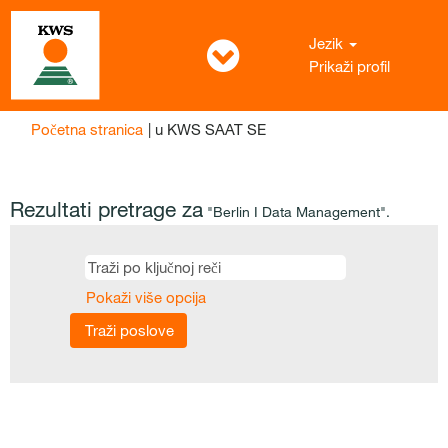
Jezik
Prikaži profil
(trenutna
Početna stranica
|
u KWS SAAT SE
stranica)
Rezultati pretrage za
"Berlin I Data Management".
Pokaži više opcija