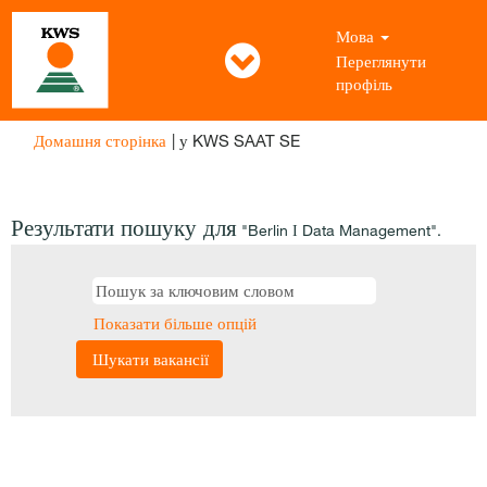
Мова
Переглянути
профіль
(поточна
Домашня сторінка
|
у KWS SAAT SE
сторінка)
Результати пошуку для
"Berlin І Data Management".
Показати більше опцій