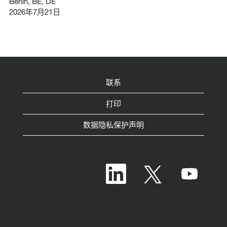
Berlin, BE, DE
2026年7月21日
联系
打印
数据隐私保护声明
在
在
在
新
新
新
选
选
选
项
项
项
卡
卡
卡
中
中
中
打
打
打
开
开
开
。
。