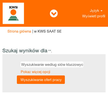
Język
Wyświetl profil
(bieżąca
Strona główna
|
w KWS SAAT SE
strona)
Szukaj wyników dla
"".
Pokaż więcej opcji