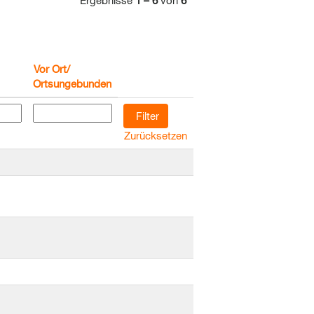
Ergebnisse
1 – 6
von
6
Vor Ort/
Ortsungebunden
Zurücksetzen