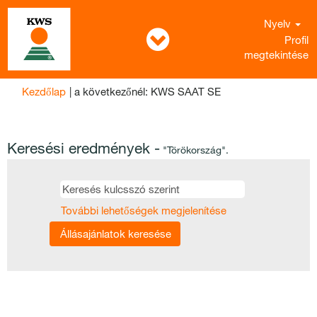
Nyelv
Profil
megtekintése
(aktuális
Kezdőlap
|
a következőnél: KWS SAAT SE
oldal)
Keresési eredmények -
"Törökország".
További lehetőségek megjelenítése