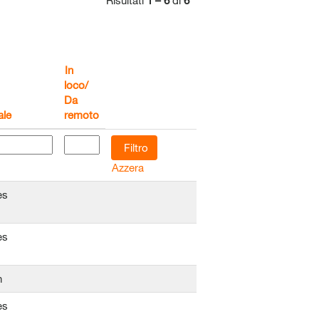
Risultati
1 – 6
di
6
In
loco/
Da
ale
remoto
Azzera
es
es
n
es