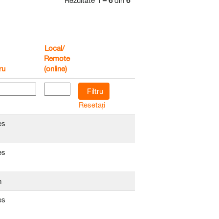
Rezultate
1 – 6
din
6
Local/
Remote
ru
(online)
Resetați
es
es
n
es