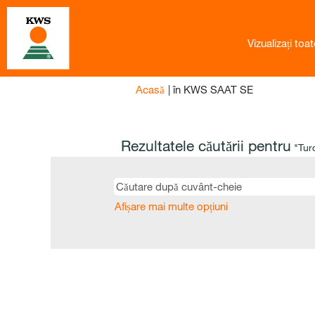
Vizualizați toat
(pagina
Acasă
|
în KWS SAAT SE
curentă)
Rezultatele căutării pentru
"Turc
Afișare mai multe opțiuni