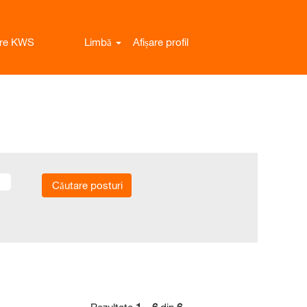
ere KWS
Limbă
Afișare profil