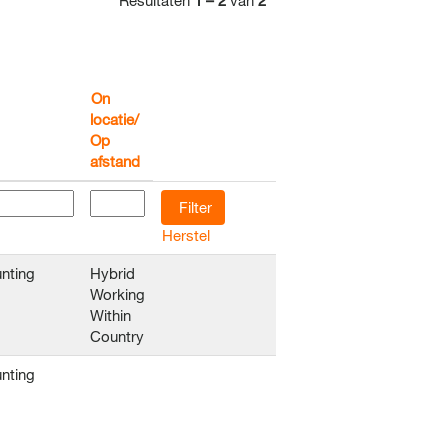
Resultaten
1 – 2
van
2
On
locatie/
Op
afstand
Herstel
nting
Hybrid
Working
Within
Country
nting