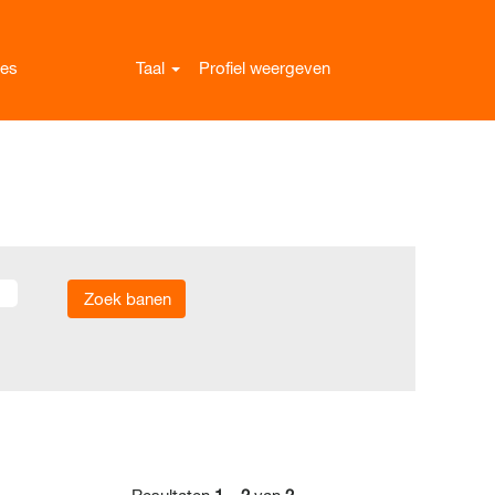
res
Taal
Profiel weergeven