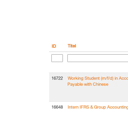
Titel
ID
16722
Working Student (m/f/d) in Acc
Payable with Chinese
16648
Intern IFRS & Group Accountin