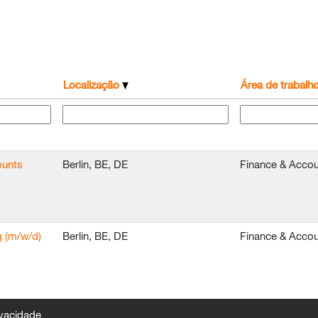
Localização
Área de trabalh
ounts
Berlin, BE, DE
Finance & Accou
g (m/w/d)
Berlin, BE, DE
Finance & Accou
ivacidade