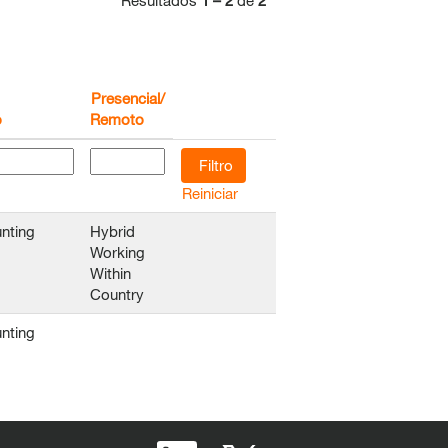
Resultados
1 – 2
de
2
Presencial/
o
Remoto
Reiniciar
nting
Hybrid
Working
Within
Country
nting
A
A