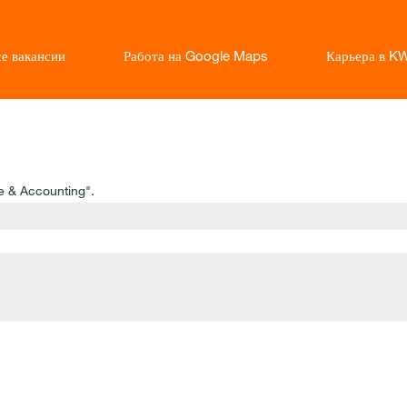
е вакансии
Работа на Google Maps
Карьера в K
(текущая
страница)
e & Accounting".