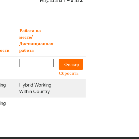
Результаты
1 – 2
из
2
Работа на
месте/
Дистанционная
ости
работа
Сбросить
ing
Hybrid Working
Within Country
ing