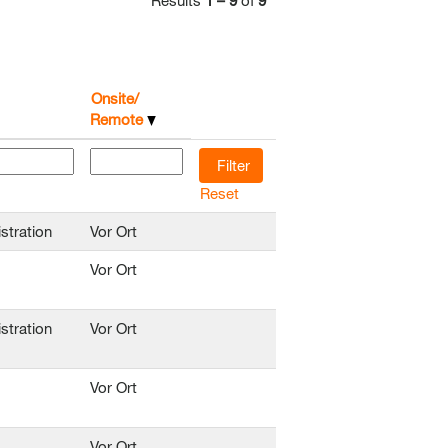
Results
1 – 9
of
9
Onsite/
Remote
Reset
stration
Vor Ort
Vor Ort
stration
Vor Ort
Vor Ort
Vor Ort