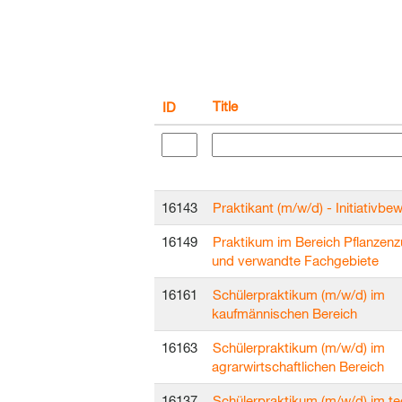
Title
ID
16143
Praktikant (m/w/d) - Initiativb
16149
Praktikum im Bereich Pflanzen
und verwandte Fachgebiete
16161
Schülerpraktikum (m/w/d) im
kaufmännischen Bereich
16163
Schülerpraktikum (m/w/d) im
agrarwirtschaftlichen Bereich
16137
Schülerpraktikum (m/w/d) im t