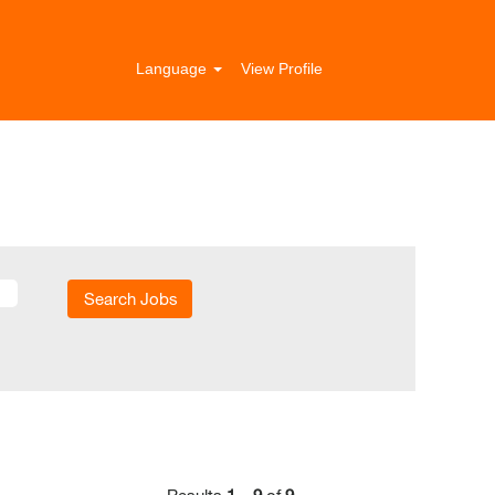
Language
View Profile