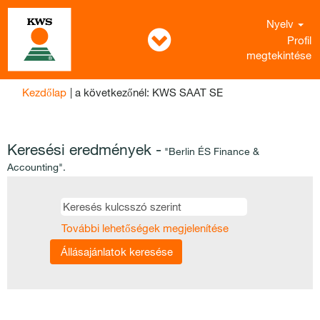
Nyelv
Profil
megtekintése
(aktuális
Kezdőlap
|
a következőnél: KWS SAAT SE
oldal)
Keresési eredmények -
"Berlin ÉS Finance &
Accounting".
További lehetőségek megjelenítése