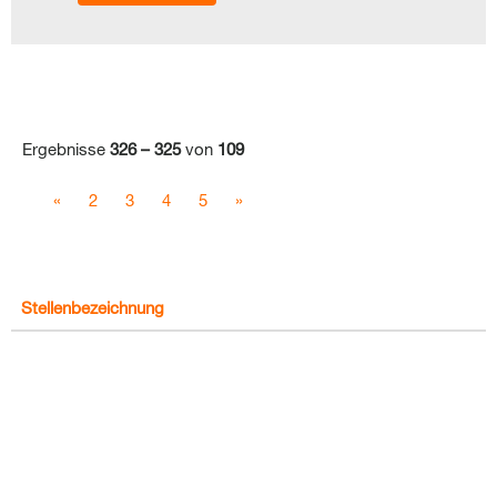
Ergebnisse
326 – 325
von
109
«
2
3
4
5
»
Stellenbezeichnung