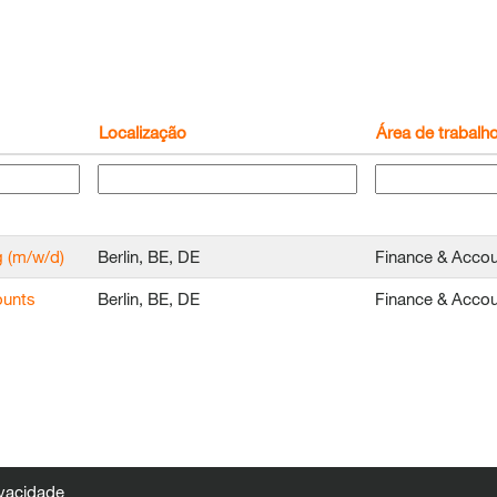
Localização
Área de trabalh
g (m/w/d)
Berlin, BE, DE
Finance & Accou
ounts
Berlin, BE, DE
Finance & Accou
ivacidade