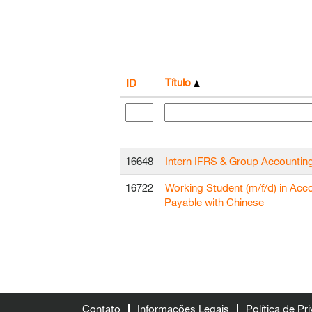
Título
ID
16648
Intern IFRS & Group Accountin
16722
Working Student (m/f/d) in Acc
Payable with Chinese
Contato
Informações Legais
Política de Pr