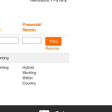
Resultados
1 – 2
de
2
Presencial/
o
Remoto
Reiniciar
nting
nting
Hybrid
Working
Within
Country
A
A