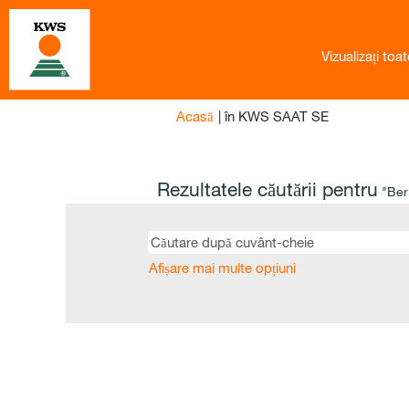
Vizualizați toat
(pagina
Acasă
|
în KWS SAAT SE
curentă)
Rezultatele căutării pentru
"Berl
Afișare mai multe opțiuni