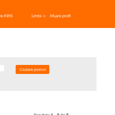
ere KWS
Limbă
Afișare profil