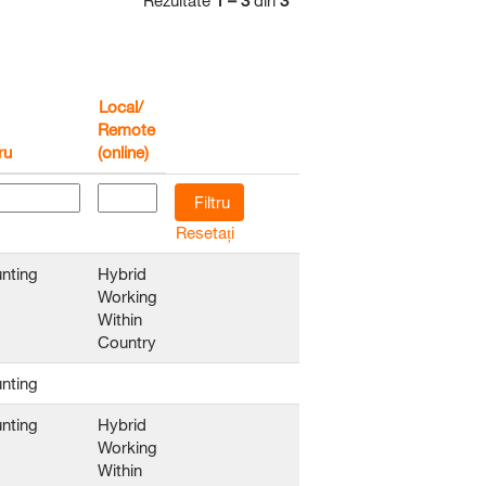
Rezultate
1 – 3
din
3
Local/
Remote
ru
(online)
Resetați
nting
Hybrid
Working
Within
Country
nting
nting
Hybrid
Working
Within