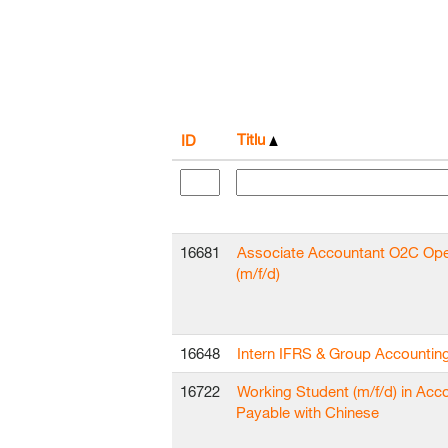
Titlu
ID
16681
Associate Accountant O2C Ope
(m/f/d)
16648
Intern IFRS & Group Accountin
16722
Working Student (m/f/d) in Acc
Payable with Chinese